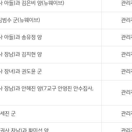
사 아들)과 김은비 양(뉴웨이브)
관리
 김범수 군(뉴웨이브)
관리
사 아들)과 송유정 양
관리
사 장남)과 김지현 양
관리
사 장녀)과 권도윤 군
관리
사 장남)과 안혜진 양(7교구 안영진 안수집사,
관리
신세진 군
관리
 권사 차남)과 황미선 양
관리