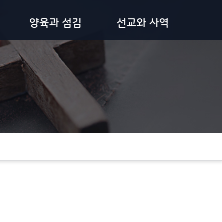
양육과 섬김
선교와 사역