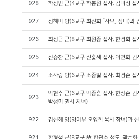
928
하성민 군(4교구 하봉원 집사, 김미정 집
927
정혜미 양(6교구 최진희 「사모」 장녀)과
926
최정근 군(8교구 최원종 집사, 한경희 집
925
신승찬 군(5교구 신홍제 집사, 이연화 권
924
조사랑 양(6교구 조중일 집사, 최경순 집
박현수 군(6교구 박종훈 집사, 한상순 권
923
박성미 권사 차녀)
922
김신혜 양(영아부 오영희 목사 장녀)과 
921
한형석 군(8교구 故 한관수 성도, 곽순화