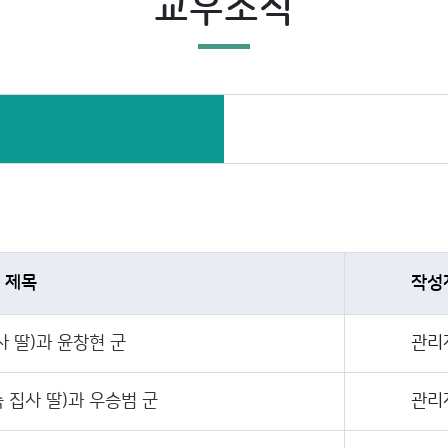
교우소식
제목
작성
사 딸)과 윤창현 군
관리
 집사 딸)과 우승범 군
관리