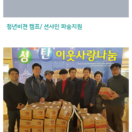
청년비젼 캠프/ 션샤인 파송지원