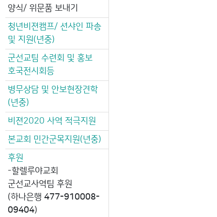
양식/ 위문품 보내기
청년비젼캠프/ 션샤인 파송
및 지원(년중)
군선교팀 수련회 및 홍보
호국전시회등
병무상담 및 안보현장견학
(년중)
비젼2020 사역 적극지원
본교회 민간군목지원(년중)
후원
-할렐루야교회
군선교사역팀 후원
(하나은행
477-910008-
09404
)