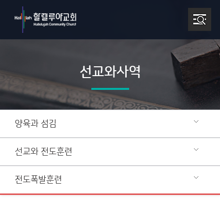
선교와사역
양육과 섬김
선교와 전도훈련
전도폭발훈련