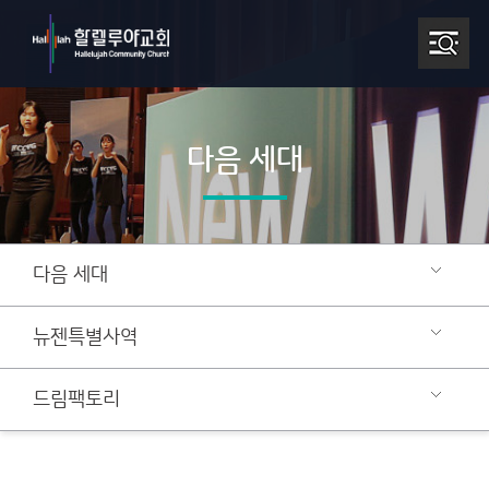
다음 세대
다음 세대
뉴젠특별사역
드림팩토리