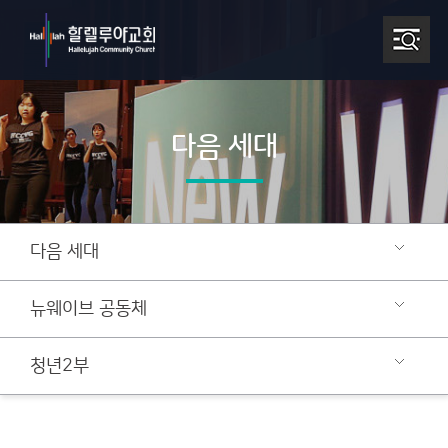
다음 세대
다음 세대
뉴웨이브 공동체
청년2부